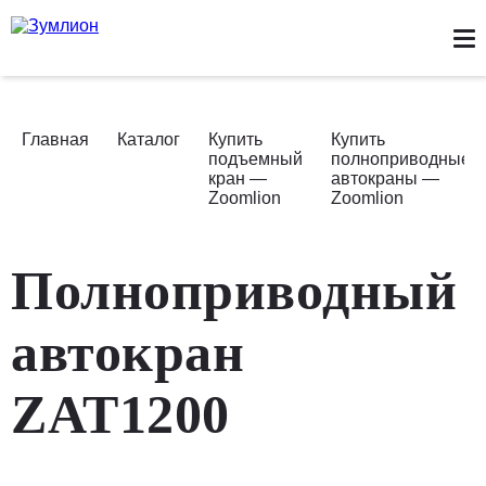
КАТАЛОГ ТЕХНИКИ
НОВОСТИ
СТАТЬИ
ЛИЗИНГ
СЕРВИС
ЗАПЧАСТИ
О НАС
КОНТАКТЫ
Главная
Каталог
Купить
Купить
подъемный
полноприводные
кран —
автокраны —
Zoomlion
Zoomlion
Полноприводный
автокран
ZAT1200