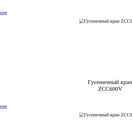
нее
Гусеничный кра
ZCC600V
нее