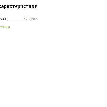
характеристики
ость
75 тонн
стики