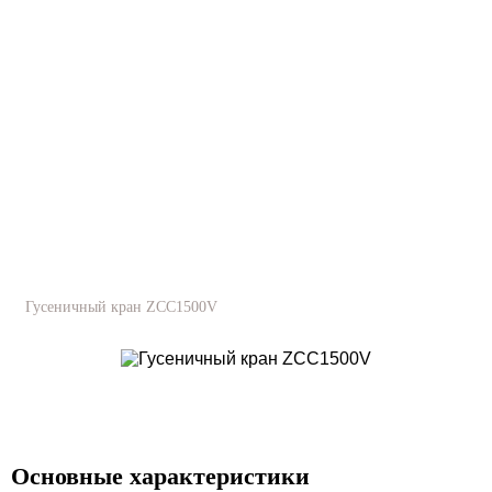
Гусеничный кран ZCC1500V
Гус
Основные характеристики