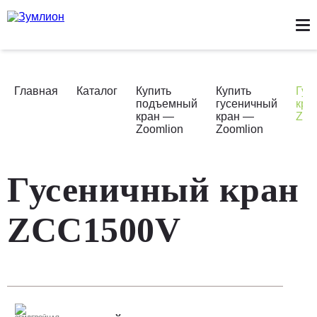
КАТАЛОГ ТЕХНИКИ
НОВОСТИ
СТАТЬИ
ЛИЗИНГ
СЕРВИС
ЗАПЧАСТИ
О НАС
КОНТАКТЫ
Главная
Каталог
Купить
Купить
Гус
подъемный
гусеничный
кра
кран —
кран —
ZC
Zoomlion
Zoomlion
Гусеничный кран
ZCC1500V