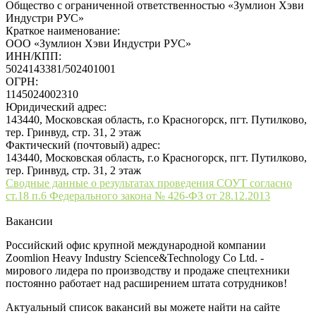
Общество с ограниченной ответственностью «Зумлион Хэви
Индустри РУС»
Краткое наименование:
ООО «Зумлион Хэви Индустри РУС»
ИНН/КПП:
5024143381/502401001
ОГРН:
1145024002310
Юридический адрес:
143440, Московская область, г.о Красногорск, пгт. Путилково,
тер. Гринвуд, стр. 31, 2 этаж
Фактический (почтовый) адрес:
143440, Московская область, г.о Красногорск, пгт. Путилково,
тер. Гринвуд, стр. 31, 2 этаж
Сводные данные о результатах проведения СОУТ согласно
ст.18 п.6 Федерального закона № 426-ФЗ от 28.12.2013
Вакансии
Российский офис крупной международной компании
Zoomlion Heavy Industry Science&Technology Co Ltd. -
мирового лидера по производству и продаже спецтехники
постоянно работает над расширением штата сотрудников!
Актуальный список вакансий вы можете найти на сайте